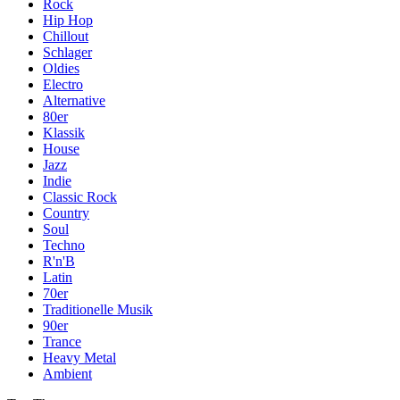
Rock
Hip Hop
Chillout
Schlager
Oldies
Electro
Alternative
80er
Klassik
House
Jazz
Indie
Classic Rock
Country
Soul
Techno
R'n'B
Latin
70er
Traditionelle Musik
90er
Trance
Heavy Metal
Ambient