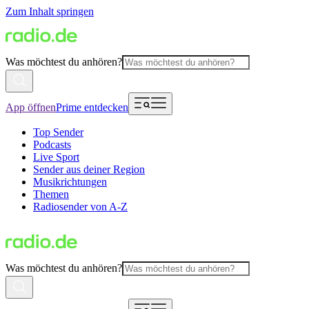
Zum Inhalt springen
Was möchtest du anhören?
App öffnen
Prime entdecken
Top Sender
Podcasts
Live Sport
Sender aus deiner Region
Musikrichtungen
Themen
Radiosender von A-Z
Was möchtest du anhören?