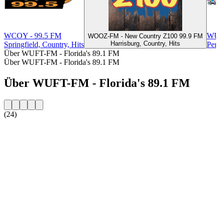
WCOY - 99.5 FM
WU
WOOZ-FM - New Country Z100 99.9 FM
Harrisburg, Country, Hits
Springfield, Country, Hits
Pens
Über WUFT-FM - Florida's 89.1 FM
Über WUFT-FM - Florida's 89.1 FM
Über WUFT-FM - Florida's 89.1 FM
(24)
Sender-Website