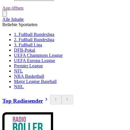
App öffnen
Alle Inhalte
Beliebte Sportarten
1. Fußball Bundesliga
2. Fußball Bundesliga
3. Fußball Liga
DFB-Pokal
UEFA Champions League
UEFA Europa League
Premier League
NFL
NBA Basketball
Major League Baseball
NHL
Top Radiosender