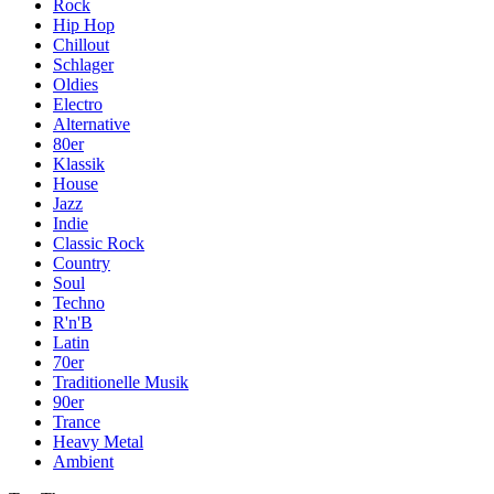
Rock
Hip Hop
Chillout
Schlager
Oldies
Electro
Alternative
80er
Klassik
House
Jazz
Indie
Classic Rock
Country
Soul
Techno
R'n'B
Latin
70er
Traditionelle Musik
90er
Trance
Heavy Metal
Ambient