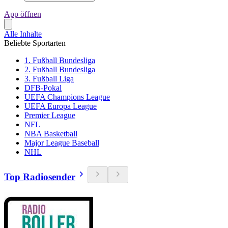
App öffnen
Alle Inhalte
Beliebte Sportarten
1. Fußball Bundesliga
2. Fußball Bundesliga
3. Fußball Liga
DFB-Pokal
UEFA Champions League
UEFA Europa League
Premier League
NFL
NBA Basketball
Major League Baseball
NHL
Top Radiosender