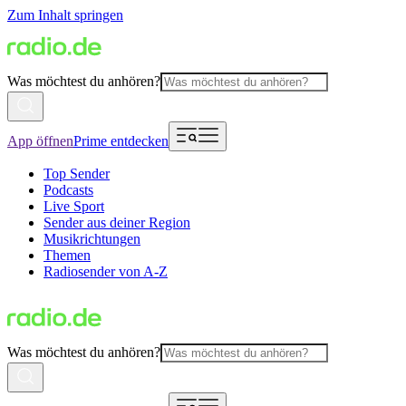
Zum Inhalt springen
Was möchtest du anhören?
App öffnen
Prime entdecken
Top Sender
Podcasts
Live Sport
Sender aus deiner Region
Musikrichtungen
Themen
Radiosender von A-Z
Was möchtest du anhören?