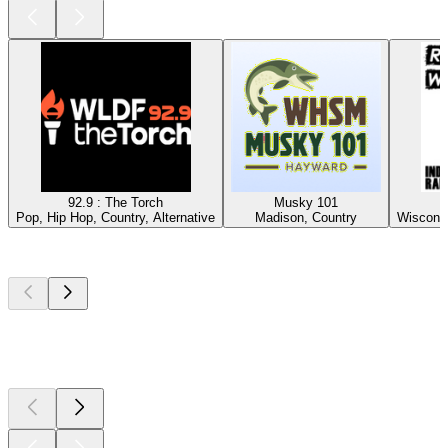
92.9 : The Torch
Musky 101
Pop, Hip Hop, Country, Alternative
Madison, Country
Wisconsi
Top
Podcasts
Top
Podcasts
Top
Podcasts