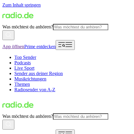
Zum Inhalt springen
Was möchtest du anhören?
App öffnen
Prime entdecken
Top Sender
Podcasts
Live Sport
Sender aus deiner Region
Musikrichtungen
Themen
Radiosender von A-Z
Was möchtest du anhören?