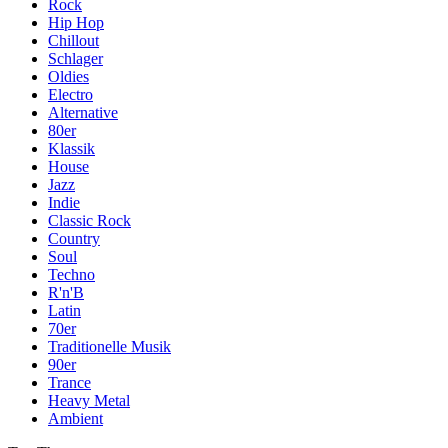
Rock
Hip Hop
Chillout
Schlager
Oldies
Electro
Alternative
80er
Klassik
House
Jazz
Indie
Classic Rock
Country
Soul
Techno
R'n'B
Latin
70er
Traditionelle Musik
90er
Trance
Heavy Metal
Ambient