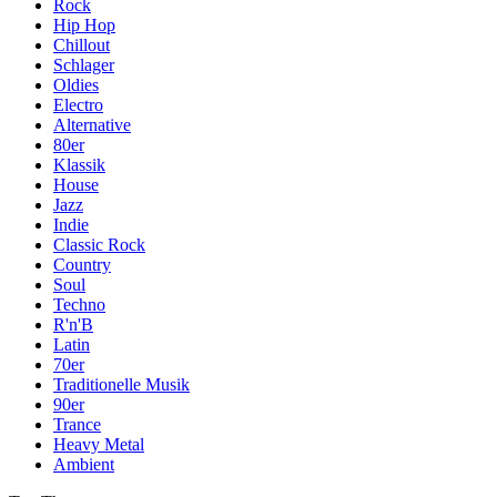
Rock
Hip Hop
Chillout
Schlager
Oldies
Electro
Alternative
80er
Klassik
House
Jazz
Indie
Classic Rock
Country
Soul
Techno
R'n'B
Latin
70er
Traditionelle Musik
90er
Trance
Heavy Metal
Ambient