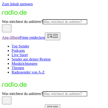
Zum Inhalt springen
Was möchtest du anhören?
App öffnen
Prime entdecken
Top Sender
Podcasts
Live Sport
Sender aus deiner Region
Musikrichtungen
Themen
Radiosender von A-Z
Was möchtest du anhören?