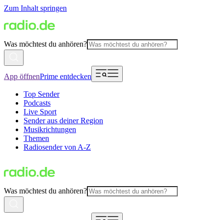
Zum Inhalt springen
Was möchtest du anhören?
App öffnen
Prime entdecken
Top Sender
Podcasts
Live Sport
Sender aus deiner Region
Musikrichtungen
Themen
Radiosender von A-Z
Was möchtest du anhören?