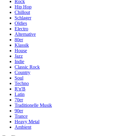
Rock
Hip Hop
Chillout
Schlager
Oldies
Electro
Alternative
80er
Klassik
House
Jazz
Indie
Classic Rock
Country
Soul
Techno
R'n'B
Latin
70er
Traditionelle Musik
90er
Trance
Heavy Metal
Ambient