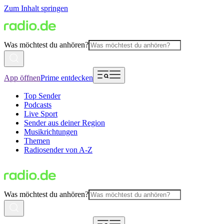
Zum Inhalt springen
Was möchtest du anhören?
App öffnen
Prime entdecken
Top Sender
Podcasts
Live Sport
Sender aus deiner Region
Musikrichtungen
Themen
Radiosender von A-Z
Was möchtest du anhören?