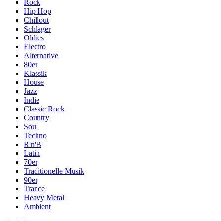
Rock
Hip Hop
Chillout
Schlager
Oldies
Electro
Alternative
80er
Klassik
House
Jazz
Indie
Classic Rock
Country
Soul
Techno
R'n'B
Latin
70er
Traditionelle Musik
90er
Trance
Heavy Metal
Ambient