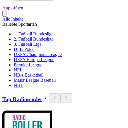
App öffnen
Alle Inhalte
Beliebte Sportarten
1. Fußball Bundesliga
2. Fußball Bundesliga
3. Fußball Liga
DFB-Pokal
UEFA Champions League
UEFA Europa League
Premier League
NFL
NBA Basketball
Major League Baseball
NHL
Top Radiosender