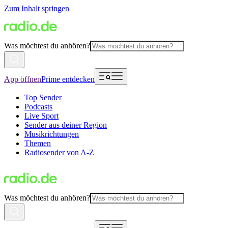
Zum Inhalt springen
Was möchtest du anhören?
App öffnen
Prime entdecken
Top Sender
Podcasts
Live Sport
Sender aus deiner Region
Musikrichtungen
Themen
Radiosender von A-Z
Was möchtest du anhören?