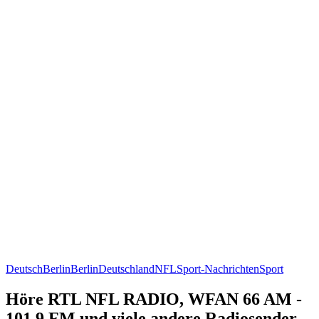
Deutsch
Berlin
Berlin
Deutschland
NFL
Sport-Nachrichten
Sport
Höre RTL NFL RADIO, WFAN 66 AM -
101.9 FM und viele andere Radiosender