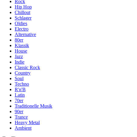
Rock
Hip Hop
Chillout
Schlager
Oldies
Electro
Alternative
80er
Klassik
House
Jazz
Indie
Classic Rock
Country
Soul
Techno
R'n'B
Latin
70er
Traditionelle Musik
90er
Trance
Heavy Metal
Ambient