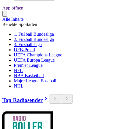
App öffnen
Alle Inhalte
Beliebte Sportarten
1. Fußball Bundesliga
2. Fußball Bundesliga
3. Fußball Liga
DFB-Pokal
UEFA Champions League
UEFA Europa League
Premier League
NFL
NBA Basketball
Major League Baseball
NHL
Top Radiosender