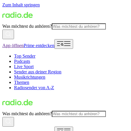
Zum Inhalt springen
Was möchtest du anhören?
App öffnen
Prime entdecken
Top Sender
Podcasts
Live Sport
Sender aus deiner Region
Musikrichtungen
Themen
Radiosender von A-Z
Was möchtest du anhören?