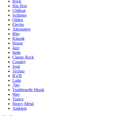
Rock
Hip Hop
Chillout
Schlager
Oldies
Electro
Alternative
80er
Klassik
House
Jazz
Indie
Classic Rock
Country
Soul
Techno
R'n'B
Latin
70er
Traditionelle Musik
90er
Trance
Heavy Metal
Ambient