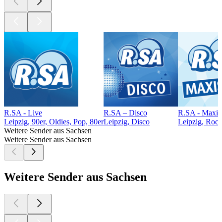
R.SA - Live
R.SA – Disco
R.SA - Maxis
Leipzig, 90er, Oldies, Pop, 80er
Leipzig, Disco
Leipzig, Rock
Weitere Sender aus Sachsen
Weitere Sender aus Sachsen
Weitere Sender aus Sachsen