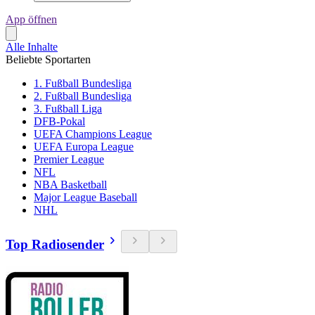
App öffnen
Alle Inhalte
Beliebte Sportarten
1. Fußball Bundesliga
2. Fußball Bundesliga
3. Fußball Liga
DFB-Pokal
UEFA Champions League
UEFA Europa League
Premier League
NFL
NBA Basketball
Major League Baseball
NHL
Top Radiosender