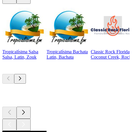
Tropicalísima Salsa
Tropicalísima Bachata
Classic Rock Florida
Salsa, Latin, Zouk
Latin, Bachata
Coconut Creek, Rock,
Top
Podcasts
Top
Podcasts
Top
Podcasts