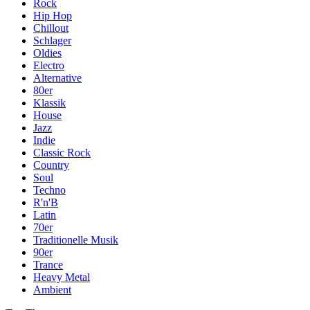
Rock
Hip Hop
Chillout
Schlager
Oldies
Electro
Alternative
80er
Klassik
House
Jazz
Indie
Classic Rock
Country
Soul
Techno
R'n'B
Latin
70er
Traditionelle Musik
90er
Trance
Heavy Metal
Ambient