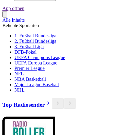
App öffnen
Alle Inhalte
Beliebte Sportarten
1. Fußball Bundesliga
2. Fußball Bundesliga
3. Fußball Liga
DFB-Pokal
UEFA Champions League
UEFA Europa League
Premier League
NFL
NBA Basketball
Major League Baseball
NHL
Top Radiosender