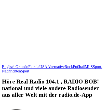
Englisch
Orlando
Florida
USA
Alternative
Rock
Fußball
MLS
Sport-
Nachrichten
Sport
Höre Real Radio 104.1 , RADIO BOB!
national und viele andere Radiosender
aus aller Welt mit der radio.de-App