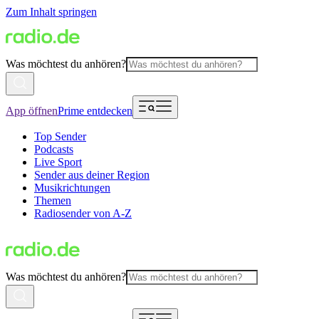
Zum Inhalt springen
Was möchtest du anhören?
App öffnen
Prime entdecken
Top Sender
Podcasts
Live Sport
Sender aus deiner Region
Musikrichtungen
Themen
Radiosender von A-Z
Was möchtest du anhören?