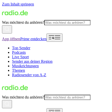
Zum Inhalt springen
Was möchtest du anhören?
App öffnen
Prime entdecken
Top Sender
Podcasts
Live Sport
Sender aus deiner Region
Musikrichtungen
Themen
Radiosender von A-Z
Was möchtest du anhören?