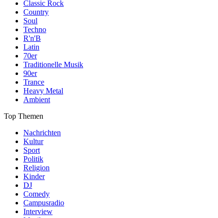
Classic Rock
Country
Soul
Techno
R'n'B
Latin
70er
Traditionelle Musik
90er
Trance
Heavy Metal
Ambient
Top Themen
Nachrichten
Kultur
Sport
Politik
Religion
Kinder
DJ
Comedy
Campusradio
Interview