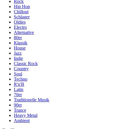
Rock
Hip Hop
Chillout
Schlager
Oldies
Electro
Alternative
80er
Klassik
House
Jazz
Indie
Classic Rock
Country
Soul
Techno
R'n'B
Latin
70er
Traditionelle Musik
90er
Trance
Heavy Metal
Ambient