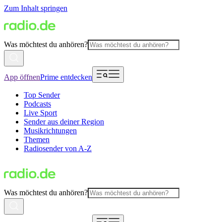
Zum Inhalt springen
Was möchtest du anhören?
App öffnen
Prime entdecken
Top Sender
Podcasts
Live Sport
Sender aus deiner Region
Musikrichtungen
Themen
Radiosender von A-Z
Was möchtest du anhören?