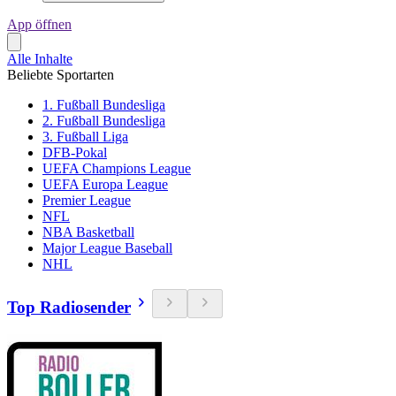
App öffnen
Alle Inhalte
Beliebte Sportarten
1. Fußball Bundesliga
2. Fußball Bundesliga
3. Fußball Liga
DFB-Pokal
UEFA Champions League
UEFA Europa League
Premier League
NFL
NBA Basketball
Major League Baseball
NHL
Top Radiosender