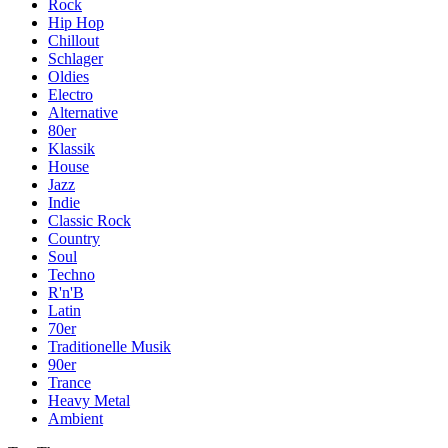
Rock
Hip Hop
Chillout
Schlager
Oldies
Electro
Alternative
80er
Klassik
House
Jazz
Indie
Classic Rock
Country
Soul
Techno
R'n'B
Latin
70er
Traditionelle Musik
90er
Trance
Heavy Metal
Ambient