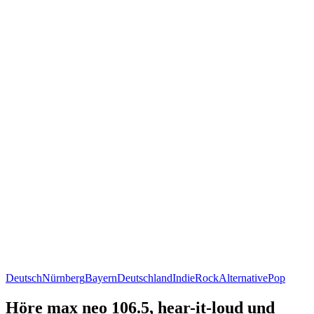
Deutsch
Nürnberg
Bayern
Deutschland
Indie
Rock
Alternative
Pop
Höre max neo 106.5, hear-it-loud und