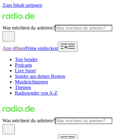
Zum Inhalt springen
Was möchtest du anhören?
App öffnen
Prime entdecken
Top Sender
Podcasts
Live Sport
Sender aus deiner Region
Musikrichtungen
Themen
Radiosender von A-Z
Was möchtest du anhören?