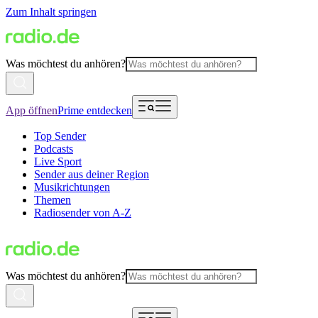
Zum Inhalt springen
Was möchtest du anhören?
App öffnen
Prime entdecken
Top Sender
Podcasts
Live Sport
Sender aus deiner Region
Musikrichtungen
Themen
Radiosender von A-Z
Was möchtest du anhören?