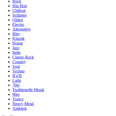
Rock
Hip Hop
Chillout
Schlager
Oldies
Electro
Alternative
80er
Klassik
House
Jazz
Indie
Classic Rock
Country
Soul
Techno
R'n'B
Latin
70er
Traditionelle Musik
90er
Trance
Heavy Metal
Ambient