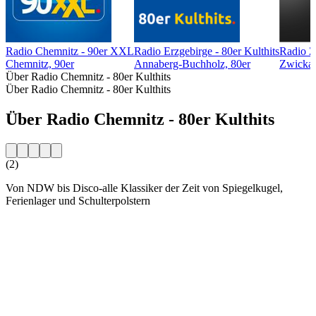
Radio Chemnitz - 90er XXL
Radio Erzgebirge - 80er Kulthits
Radio Z
Chemnitz, 90er
Annaberg-Buchholz, 80er
Zwickau
Über Radio Chemnitz - 80er Kulthits
Über Radio Chemnitz - 80er Kulthits
Über Radio Chemnitz - 80er Kulthits
(2)
Von NDW bis Disco-alle Klassiker der Zeit von Spiegelkugel,
Ferienlager und Schulterpolstern
Sender-Website