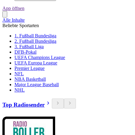
App öffnen
Alle Inhalte
Beliebte Sportarten
1. Fußball Bundesliga
2. Fußball Bundesliga
3. Fußball Liga
DFB-Pokal
UEFA Champions League
UEFA Europa League
Premier League
NFL
NBA Basketball
Major League Baseball
NHL
Top Radiosender