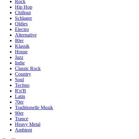
Rock
Hip Hop
Chillout
Schlager
Oldies
Electro
Alternative
80er
Klassik
House
Jazz
Indie
Classic Rock
Country
Soul
Techno
R'n'B
Latin
70er
Traditionelle Musik
90er
Trance
Heavy Metal
Ambient