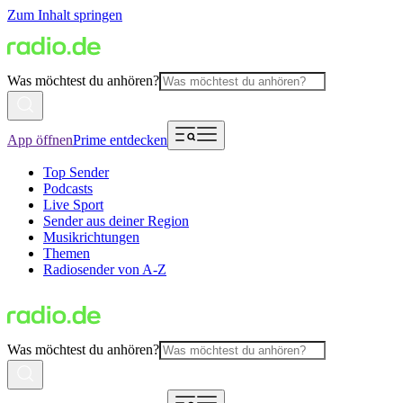
Zum Inhalt springen
Was möchtest du anhören?
App öffnen
Prime entdecken
Top Sender
Podcasts
Live Sport
Sender aus deiner Region
Musikrichtungen
Themen
Radiosender von A-Z
Was möchtest du anhören?