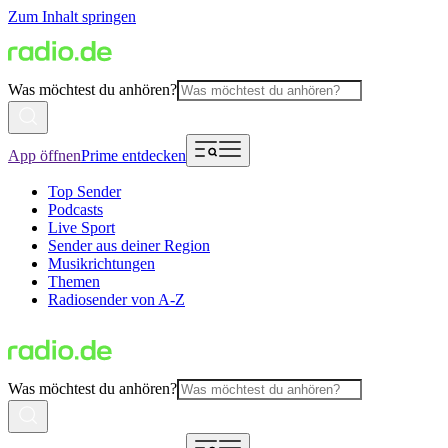
Zum Inhalt springen
Was möchtest du anhören?
App öffnen
Prime entdecken
Top Sender
Podcasts
Live Sport
Sender aus deiner Region
Musikrichtungen
Themen
Radiosender von A-Z
Was möchtest du anhören?