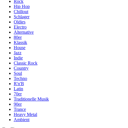
Rock
Hip Hop
Chillout
Schlager
Oldies
Electro
Alternative
80er
Klassik
House
Jazz
Indie
Classic Rock
Country
Soul
Techno
R'n'B
Latin
70er
Traditionelle Musik
90er
Trance
Heavy Metal
Ambient