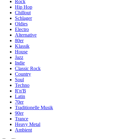
Rock
Hip Hop
Chillout
Schlager
Oldies
Electro
Alternative
80er
Klassik
House
Jazz
Indie
Classic Rock
Country
Soul
Techno
R'n'B
Latin
70er
Traditionelle Musik
90er
Trance
Heavy Metal
Ambient