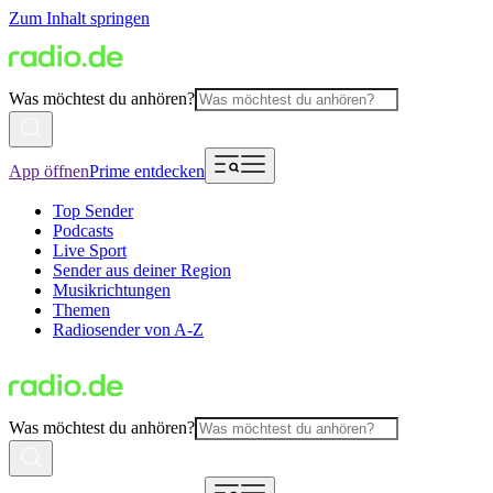
Zum Inhalt springen
Was möchtest du anhören?
App öffnen
Prime entdecken
Top Sender
Podcasts
Live Sport
Sender aus deiner Region
Musikrichtungen
Themen
Radiosender von A-Z
Was möchtest du anhören?