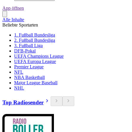
App öffnen
Alle Inhalte
Beliebte Sportarten
1. Fußball Bundesliga
2. Fußball Bundesliga
3. Fußball Liga
DFB-Pokal
UEFA Champions League
UEFA Europa League
Premier League
NFL
NBA Basketball
Major League Baseball
NHL
Top Radiosender