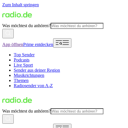
Zum Inhalt springen
Was möchtest du anhören?
App öffnen
Prime entdecken
Top Sender
Podcasts
Live Sport
Sender aus deiner Region
Musikrichtungen
Themen
Radiosender von A-Z
Was möchtest du anhören?