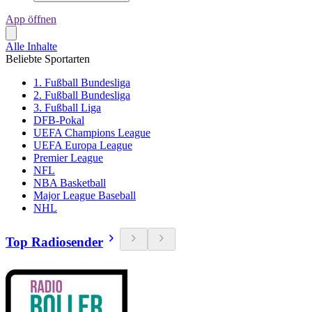
App öffnen
Alle Inhalte
Beliebte Sportarten
1. Fußball Bundesliga
2. Fußball Bundesliga
3. Fußball Liga
DFB-Pokal
UEFA Champions League
UEFA Europa League
Premier League
NFL
NBA Basketball
Major League Baseball
NHL
Top Radiosender