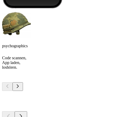
psychographics
Code scannen,
App laden,
loshören.
Top
Podcasts
Top
Podcasts
Top
Podcasts