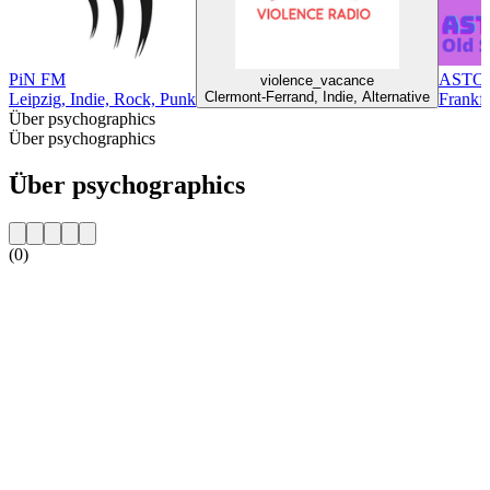
PiN FM
ASTOU
violence_vacance
Clermont-Ferrand, Indie, Alternative
Leipzig, Indie, Rock, Punk
Frankf
Über psychographics
Über psychographics
Über psychographics
(0)
Sender-Website