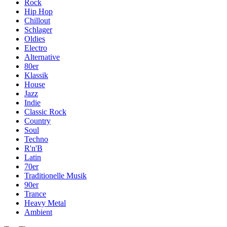
Rock
Hip Hop
Chillout
Schlager
Oldies
Electro
Alternative
80er
Klassik
House
Jazz
Indie
Classic Rock
Country
Soul
Techno
R'n'B
Latin
70er
Traditionelle Musik
90er
Trance
Heavy Metal
Ambient