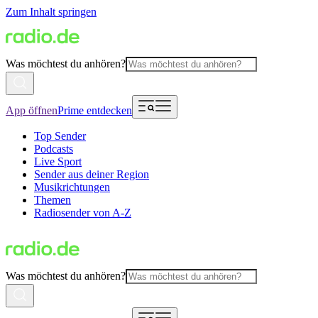
Zum Inhalt springen
Was möchtest du anhören?
App öffnen
Prime entdecken
Top Sender
Podcasts
Live Sport
Sender aus deiner Region
Musikrichtungen
Themen
Radiosender von A-Z
Was möchtest du anhören?