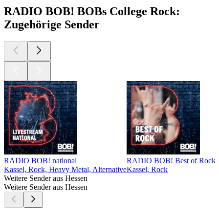
RADIO BOB! BOBs College Rock:
Zugehörige Sender
RADIO BOB! national
RADIO BOB! Best of Rock
Kassel, Rock, Heavy Metal, Alternative
Kassel, Rock
K
Weitere Sender aus Hessen
Weitere Sender aus Hessen