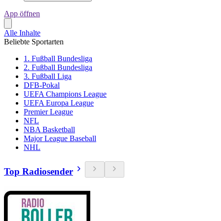
App öffnen
Alle Inhalte
Beliebte Sportarten
1. Fußball Bundesliga
2. Fußball Bundesliga
3. Fußball Liga
DFB-Pokal
UEFA Champions League
UEFA Europa League
Premier League
NFL
NBA Basketball
Major League Baseball
NHL
Top Radiosender