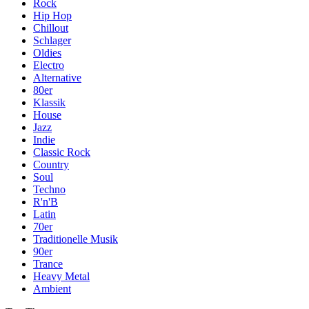
Rock
Hip Hop
Chillout
Schlager
Oldies
Electro
Alternative
80er
Klassik
House
Jazz
Indie
Classic Rock
Country
Soul
Techno
R'n'B
Latin
70er
Traditionelle Musik
90er
Trance
Heavy Metal
Ambient