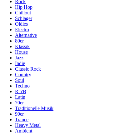
Rock
Hip Hop
Chillout
Schlager
Oldies
Electro
Alternative
80er
Klassik
House
Jazz
Indie
Classic Rock
Country
Soul
Techno
R'n'B
Latin
70er
Traditionelle Musik
90er
Trance
Heavy Metal
Ambient