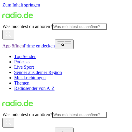
Zum Inhalt springen
Was möchtest du anhören?
App öffnen
Prime entdecken
Top Sender
Podcasts
Live Sport
Sender aus deiner Region
Musikrichtungen
Themen
Radiosender von A-Z
Was möchtest du anhören?