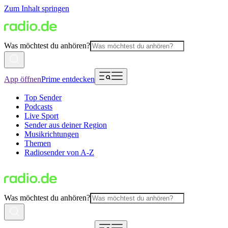
Zum Inhalt springen
Was möchtest du anhören?
App öffnen
Prime entdecken
Top Sender
Podcasts
Live Sport
Sender aus deiner Region
Musikrichtungen
Themen
Radiosender von A-Z
Was möchtest du anhören?