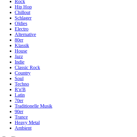
Rock
Hip Hop
Chillout
Schlager
Oldies
Electro
Alternative
80er
Klassik
House
Jazz
Indie
Classic Rock
Country
Soul
Techno
R'n'B
Latin
70er
Traditionelle Musik
90er
Trance
Heavy Metal
Ambient