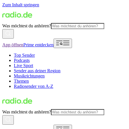
Zum Inhalt springen
Was möchtest du anhören?
App öffnen
Prime entdecken
Top Sender
Podcasts
Live Sport
Sender aus deiner Region
Musikrichtungen
Themen
Radiosender von A-Z
Was möchtest du anhören?