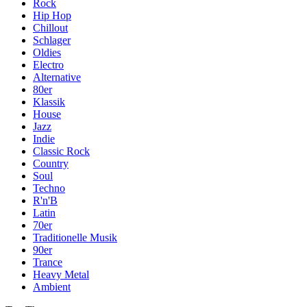
Rock
Hip Hop
Chillout
Schlager
Oldies
Electro
Alternative
80er
Klassik
House
Jazz
Indie
Classic Rock
Country
Soul
Techno
R'n'B
Latin
70er
Traditionelle Musik
90er
Trance
Heavy Metal
Ambient