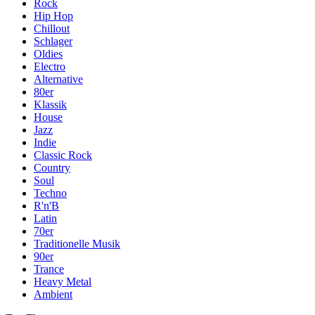
Rock
Hip Hop
Chillout
Schlager
Oldies
Electro
Alternative
80er
Klassik
House
Jazz
Indie
Classic Rock
Country
Soul
Techno
R'n'B
Latin
70er
Traditionelle Musik
90er
Trance
Heavy Metal
Ambient