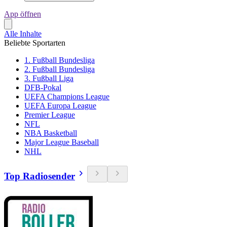
App öffnen
Alle Inhalte
Beliebte Sportarten
1. Fußball Bundesliga
2. Fußball Bundesliga
3. Fußball Liga
DFB-Pokal
UEFA Champions League
UEFA Europa League
Premier League
NFL
NBA Basketball
Major League Baseball
NHL
Top Radiosender