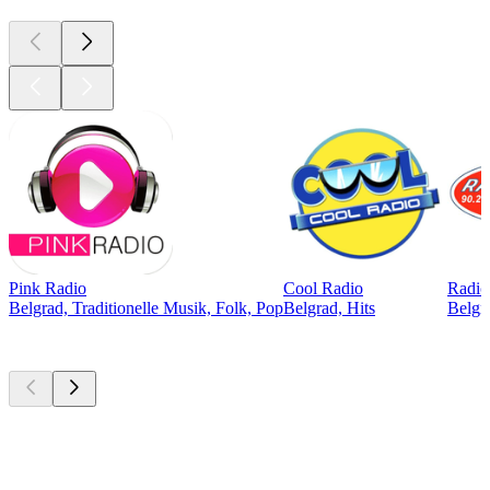
Pink Radio
Cool Radio
Radio
Belgrad, Traditionelle Musik, Folk, Pop
Belgrad, Hits
Belgr
Top
Podcasts
Top
Podcasts
Top
Podcasts