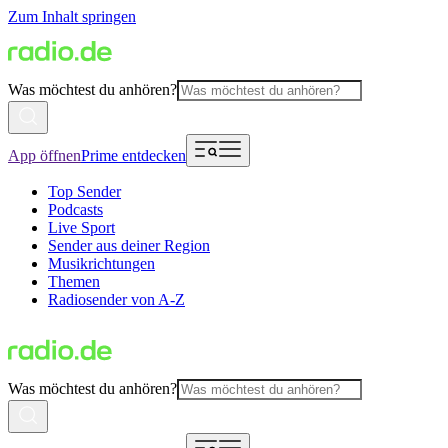
Zum Inhalt springen
Was möchtest du anhören?
App öffnen
Prime entdecken
Top Sender
Podcasts
Live Sport
Sender aus deiner Region
Musikrichtungen
Themen
Radiosender von A-Z
Was möchtest du anhören?