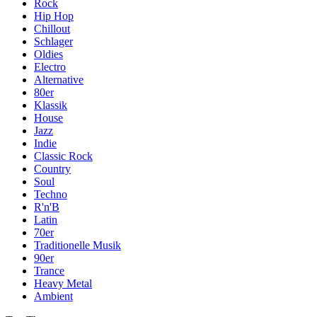
Rock
Hip Hop
Chillout
Schlager
Oldies
Electro
Alternative
80er
Klassik
House
Jazz
Indie
Classic Rock
Country
Soul
Techno
R'n'B
Latin
70er
Traditionelle Musik
90er
Trance
Heavy Metal
Ambient