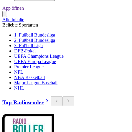
App öffnen
Alle Inhalte
Beliebte Sportarten
1. Fußball Bundesliga
2. Fußball Bundesliga
3. Fußball Liga
DFB-Pokal
UEFA Champions League
UEFA Europa League
Premier League
NFL
NBA Basketball
Major League Baseball
NHL
Top Radiosender