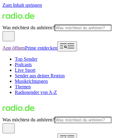
Zum Inhalt springen
Was möchtest du anhören?
App öffnen
Prime entdecken
Top Sender
Podcasts
Live Sport
Sender aus deiner Region
Musikrichtungen
Themen
Radiosender von A-Z
Was möchtest du anhören?