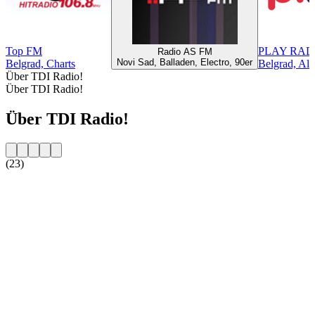
Top FM
PLAY RAD
Radio AS FM
Novi Sad, Balladen, Electro, 90er
Belgrad, Charts
Belgrad, Alt
Über TDI Radio!
Über TDI Radio!
Über TDI Radio!
(23)
Sender-Website