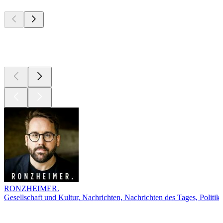
Top
Podcasts
Top
Podcasts
RONZHEIMER.
Gesellschaft und Kultur, Nachrichten, Nachrichten des Tages, Politik