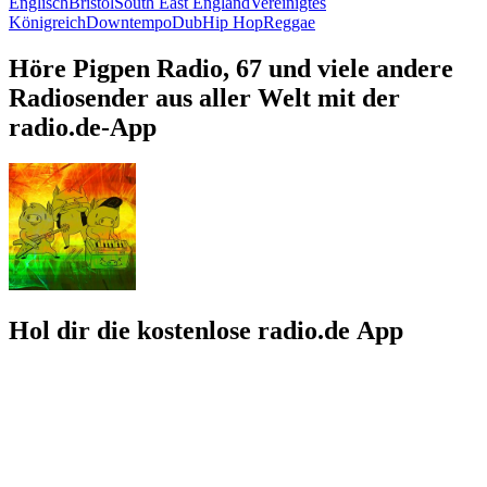
Englisch
Bristol
South East England
Vereinigtes
Königreich
Downtempo
Dub
Hip Hop
Reggae
Höre Pigpen Radio, 67 und viele andere
Radiosender aus aller Welt mit der
radio.de-App
Hol dir die kostenlose radio.de App