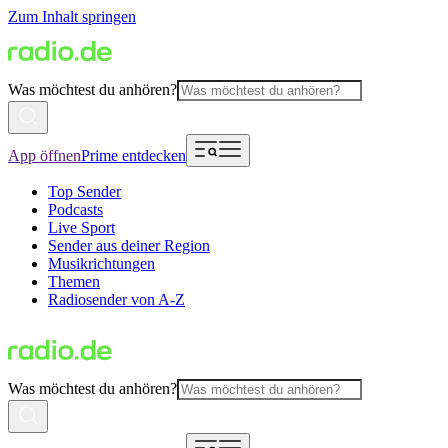
Zum Inhalt springen
Was möchtest du anhören?
App öffnen
Prime entdecken
Top Sender
Podcasts
Live Sport
Sender aus deiner Region
Musikrichtungen
Themen
Radiosender von A-Z
Was möchtest du anhören?