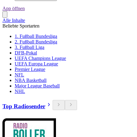
App öffnen
Alle Inhalte
Beliebte Sportarten
1. Fußball Bundesliga
2. Fußball Bundesliga
3. Fußball Liga
DFB-Pokal
UEFA Champions League
UEFA Europa League
Premier League
NFL
NBA Basketball
Major League Baseball
NHL
Top Radiosender