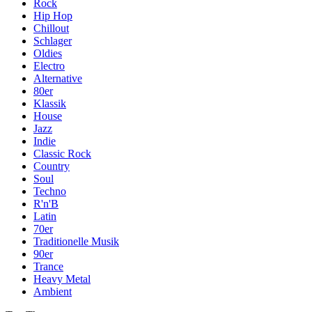
Rock
Hip Hop
Chillout
Schlager
Oldies
Electro
Alternative
80er
Klassik
House
Jazz
Indie
Classic Rock
Country
Soul
Techno
R'n'B
Latin
70er
Traditionelle Musik
90er
Trance
Heavy Metal
Ambient