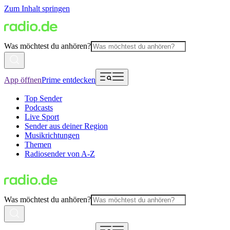
Zum Inhalt springen
Was möchtest du anhören?
App öffnen
Prime entdecken
Top Sender
Podcasts
Live Sport
Sender aus deiner Region
Musikrichtungen
Themen
Radiosender von A-Z
Was möchtest du anhören?