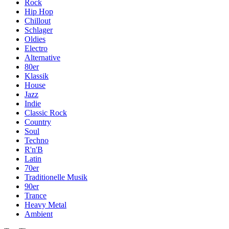
Rock
Hip Hop
Chillout
Schlager
Oldies
Electro
Alternative
80er
Klassik
House
Jazz
Indie
Classic Rock
Country
Soul
Techno
R'n'B
Latin
70er
Traditionelle Musik
90er
Trance
Heavy Metal
Ambient