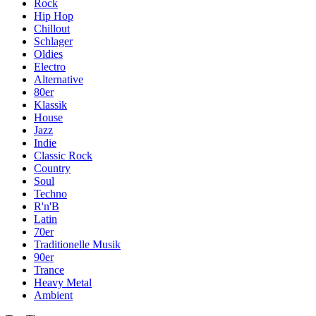
Rock
Hip Hop
Chillout
Schlager
Oldies
Electro
Alternative
80er
Klassik
House
Jazz
Indie
Classic Rock
Country
Soul
Techno
R'n'B
Latin
70er
Traditionelle Musik
90er
Trance
Heavy Metal
Ambient