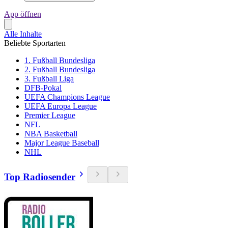
App öffnen
Alle Inhalte
Beliebte Sportarten
1. Fußball Bundesliga
2. Fußball Bundesliga
3. Fußball Liga
DFB-Pokal
UEFA Champions League
UEFA Europa League
Premier League
NFL
NBA Basketball
Major League Baseball
NHL
Top Radiosender