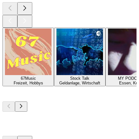
67Music
Stock Talk
MY PODC
Freizeit, Hobbys
Geldanlage, Wirtschaft
Essen, Ku
Top
Podcasts
Top
Podcasts
Top
Podcasts