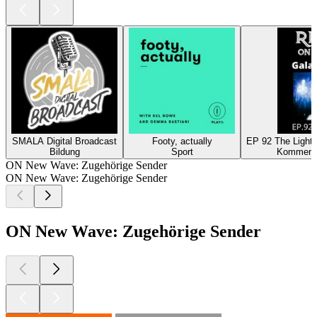
SMALA Digital Broadcast
Footy, actually
EP 92 The Light 
Bildung
Sport
Kommenta
ON New Wave: Zugehörige Sender
ON New Wave: Zugehörige Sender
ON New Wave: Zugehörige Sender