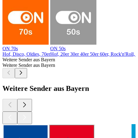
ON 70s
ON 50s
Hof, Disco, Oldies, 70er
Hof, 20er 30er 40er 50er 60er, Rock'n'Roll, 
Weitere Sender aus Bayern
Weitere Sender aus Bayern
Weitere Sender aus Bayern