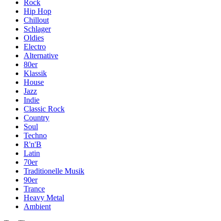
Rock
Hip Hop
Chillout
Schlager
Oldies
Electro
Alternative
80er
Klassik
House
Jazz
Indie
Classic Rock
Country
Soul
Techno
R'n'B
Latin
70er
Traditionelle Musik
90er
Trance
Heavy Metal
Ambient