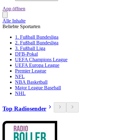
App öffnen
Alle Inhalte
Beliebte Sportarten
1. Fußball Bundesliga
2. Fußball Bundesliga
3. Fußball Liga
DFB-Pokal
UEFA Champions League
UEFA Europa League
Premier League
NFL
NBA Basketball
Major League Baseball
NHL
Top Radiosender