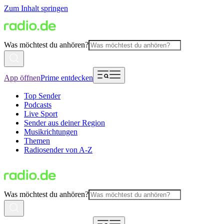
Zum Inhalt springen
Was möchtest du anhören?
App öffnen
Prime entdecken
Top Sender
Podcasts
Live Sport
Sender aus deiner Region
Musikrichtungen
Themen
Radiosender von A-Z
Was möchtest du anhören?