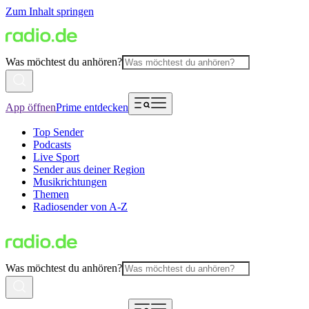
Zum Inhalt springen
Was möchtest du anhören?
App öffnen
Prime entdecken
Top Sender
Podcasts
Live Sport
Sender aus deiner Region
Musikrichtungen
Themen
Radiosender von A-Z
Was möchtest du anhören?