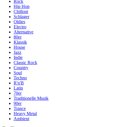
Rock
Hip Hop
Chillout
Schlager
Oldies
Electro
Alternative
80er
Klassik
House
Jazz
Indie
Classic Rock
Country
Soul
Techno
R'n'B
Latin
70er
Traditionelle Musik
90er
Trance
Heavy Metal
Ambient