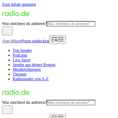
Zum Inhalt springen
Was möchtest du anhören?
App öffnen
Prime entdecken
Top Sender
Podcasts
Live Sport
Sender aus deiner Region
Musikrichtungen
Themen
Radiosender von A-Z
Was möchtest du anhören?