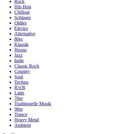
Rock
Hip Hop
Chillout
Schlager
Oldies
Electro
Alternative
80er
Klassik
House
Jazz
Indie
Classic Rock
Country
Soul
Techno
R'n'B
Latin
70er
Traditionelle Musik
90er
Trance
Heavy Metal
Ambient