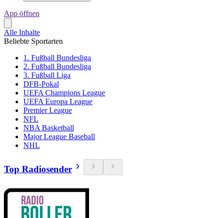
App öffnen
Alle Inhalte
Beliebte Sportarten
1. Fußball Bundesliga
2. Fußball Bundesliga
3. Fußball Liga
DFB-Pokal
UEFA Champions League
UEFA Europa League
Premier League
NFL
NBA Basketball
Major League Baseball
NHL
Top Radiosender