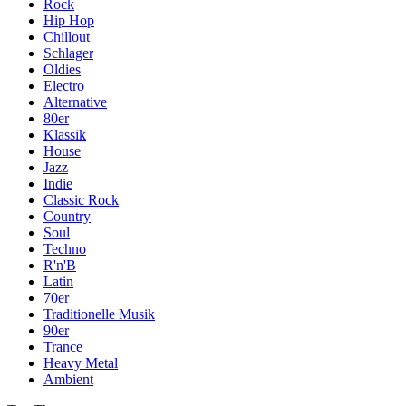
Rock
Hip Hop
Chillout
Schlager
Oldies
Electro
Alternative
80er
Klassik
House
Jazz
Indie
Classic Rock
Country
Soul
Techno
R'n'B
Latin
70er
Traditionelle Musik
90er
Trance
Heavy Metal
Ambient