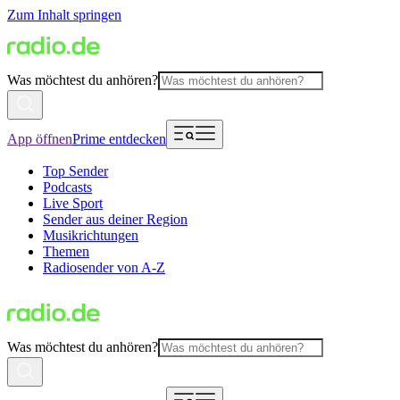
Zum Inhalt springen
Was möchtest du anhören?
App öffnen
Prime entdecken
Top Sender
Podcasts
Live Sport
Sender aus deiner Region
Musikrichtungen
Themen
Radiosender von A-Z
Was möchtest du anhören?