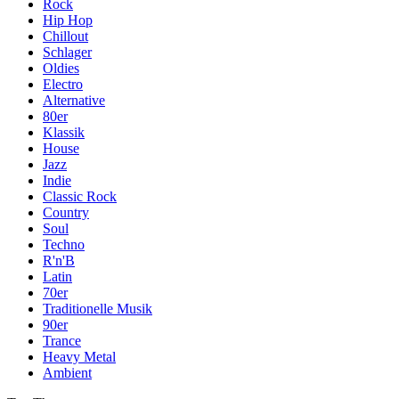
Rock
Hip Hop
Chillout
Schlager
Oldies
Electro
Alternative
80er
Klassik
House
Jazz
Indie
Classic Rock
Country
Soul
Techno
R'n'B
Latin
70er
Traditionelle Musik
90er
Trance
Heavy Metal
Ambient