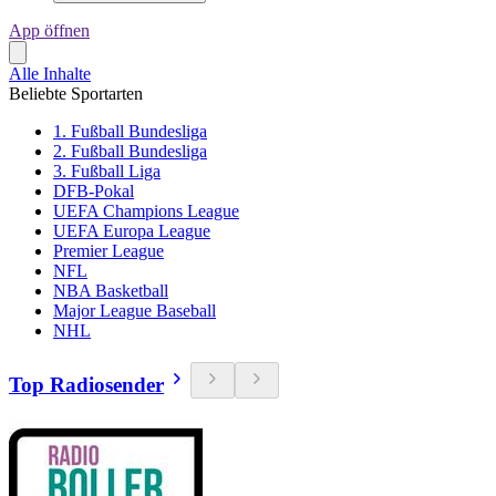
App öffnen
Alle Inhalte
Beliebte Sportarten
1. Fußball Bundesliga
2. Fußball Bundesliga
3. Fußball Liga
DFB-Pokal
UEFA Champions League
UEFA Europa League
Premier League
NFL
NBA Basketball
Major League Baseball
NHL
Top Radiosender