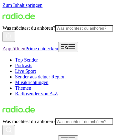
Zum Inhalt springen
Was möchtest du anhören?
App öffnen
Prime entdecken
Top Sender
Podcasts
Live Sport
Sender aus deiner Region
Musikrichtungen
Themen
Radiosender von A-Z
Was möchtest du anhören?