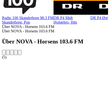
Radio 100 Skanderborg 98.3 FM
DR P4 Midt
DR P4 Østjy
Skanderborg, Pop
Holstebro, Hits
Über NOVA - Horsens 103.6 FM
Über NOVA - Horsens 103.6 FM
Über NOVA - Horsens 103.6 FM
(5)
Sender-Website