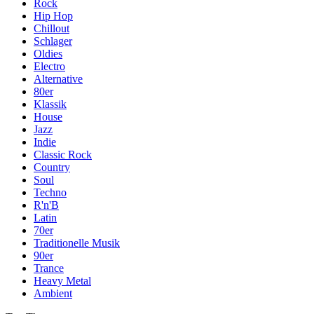
Rock
Hip Hop
Chillout
Schlager
Oldies
Electro
Alternative
80er
Klassik
House
Jazz
Indie
Classic Rock
Country
Soul
Techno
R'n'B
Latin
70er
Traditionelle Musik
90er
Trance
Heavy Metal
Ambient