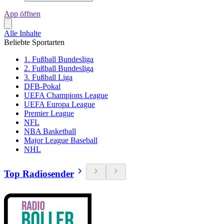
App öffnen
Alle Inhalte
Beliebte Sportarten
1. Fußball Bundesliga
2. Fußball Bundesliga
3. Fußball Liga
DFB-Pokal
UEFA Champions League
UEFA Europa League
Premier League
NFL
NBA Basketball
Major League Baseball
NHL
Top Radiosender