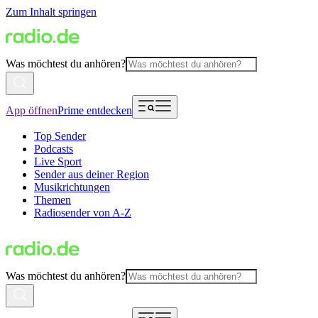
Zum Inhalt springen
Was möchtest du anhören?
App öffnen
Prime entdecken
Top Sender
Podcasts
Live Sport
Sender aus deiner Region
Musikrichtungen
Themen
Radiosender von A-Z
Was möchtest du anhören?