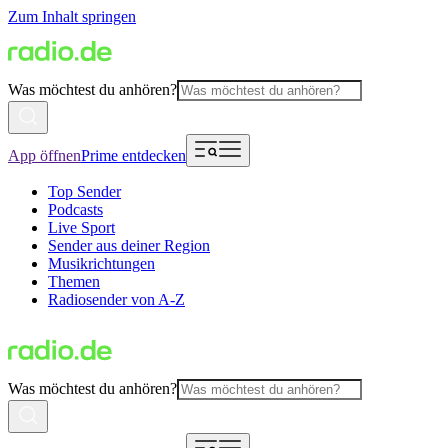
Zum Inhalt springen
Was möchtest du anhören?
App öffnen
Prime entdecken
Top Sender
Podcasts
Live Sport
Sender aus deiner Region
Musikrichtungen
Themen
Radiosender von A-Z
Was möchtest du anhören?