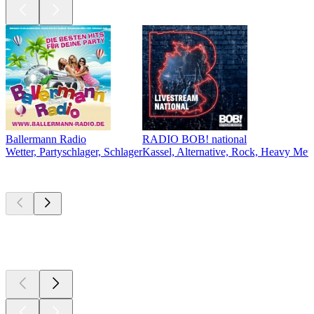
Ballermann Radio
RADIO BOB! national
Wetter, Partyschlager, Schlager
Kassel, Alternative, Rock, Heavy Meta
Top
Podcasts
Top
Podcasts
Top
Podcasts