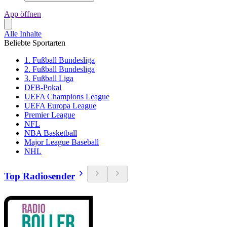
App öffnen
Alle Inhalte
Beliebte Sportarten
1. Fußball Bundesliga
2. Fußball Bundesliga
3. Fußball Liga
DFB-Pokal
UEFA Champions League
UEFA Europa League
Premier League
NFL
NBA Basketball
Major League Baseball
NHL
Top Radiosender