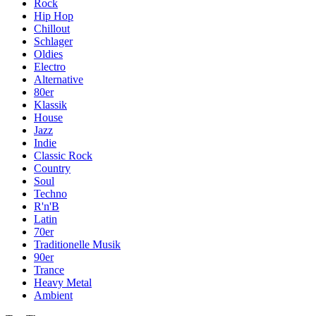
Rock
Hip Hop
Chillout
Schlager
Oldies
Electro
Alternative
80er
Klassik
House
Jazz
Indie
Classic Rock
Country
Soul
Techno
R'n'B
Latin
70er
Traditionelle Musik
90er
Trance
Heavy Metal
Ambient