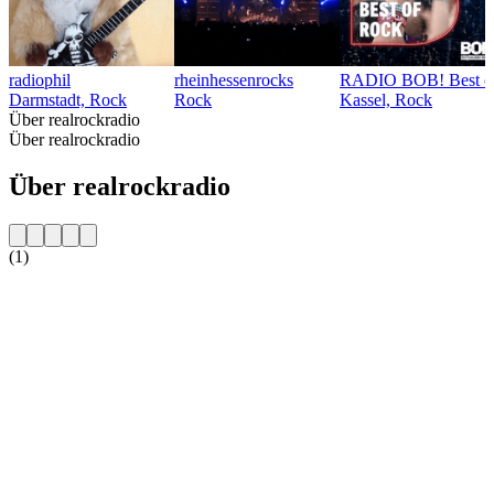
radiophil
rheinhessenrocks
RADIO BOB! Best o
Darmstadt, Rock
Rock
Kassel, Rock
Über realrockradio
Über realrockradio
Über realrockradio
(1)
Sender-Website