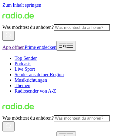
Zum Inhalt springen
Was möchtest du anhören?
App öffnen
Prime entdecken
Top Sender
Podcasts
Live Sport
Sender aus deiner Region
Musikrichtungen
Themen
Radiosender von A-Z
Was möchtest du anhören?