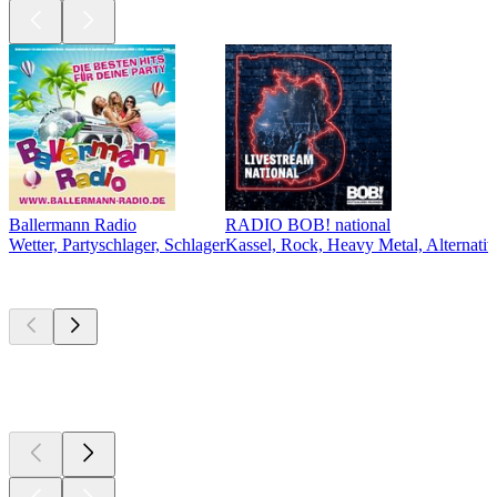
Ballermann Radio
RADIO BOB! national
Wetter, Partyschlager, Schlager
Kassel, Rock, Heavy Metal, Alternativ
Top
Podcasts
Top
Podcasts
Top
Podcasts