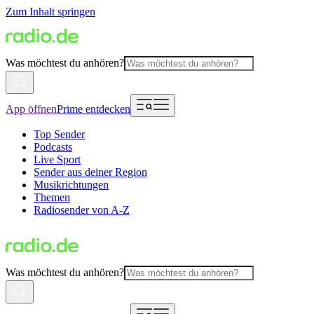
Zum Inhalt springen
Was möchtest du anhören?
App öffnen
Prime entdecken
Top Sender
Podcasts
Live Sport
Sender aus deiner Region
Musikrichtungen
Themen
Radiosender von A-Z
Was möchtest du anhören?