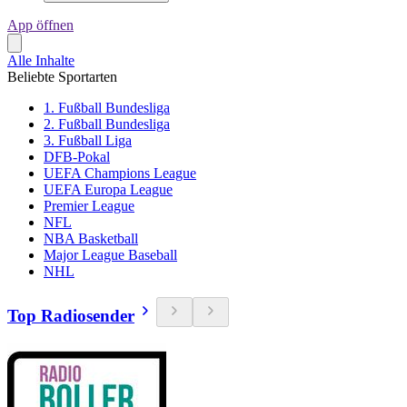
App öffnen
Alle Inhalte
Beliebte Sportarten
1. Fußball Bundesliga
2. Fußball Bundesliga
3. Fußball Liga
DFB-Pokal
UEFA Champions League
UEFA Europa League
Premier League
NFL
NBA Basketball
Major League Baseball
NHL
Top Radiosender