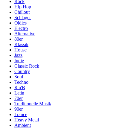
Rock
Hip Hop
Chillout
Schlager
Oldies
Electro
Alternative
80er
Klassik
House
Jazz
Indie
Classic Rock
Country
Soul
Techno
R'n'B
Latin
70er
Traditionelle Musik
90er
Trance
Heavy Metal
Ambient