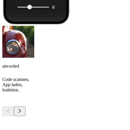
aircooled
Code scannen,
App laden,
loshören.
Top
Podcasts
Top
Podcasts
Top
Podcasts