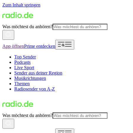
Zum Inhalt springen
Was möchtest du anhören?
App öffnen
Prime entdecken
Top Sender
Podcasts
Live Sport
Sender aus deiner Region
Musikrichtungen
Themen
Radiosender von A-Z
Was möchtest du anhören?