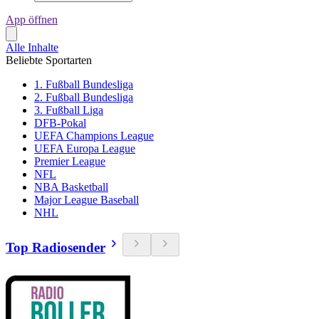
App öffnen
Alle Inhalte
Beliebte Sportarten
1. Fußball Bundesliga
2. Fußball Bundesliga
3. Fußball Liga
DFB-Pokal
UEFA Champions League
UEFA Europa League
Premier League
NFL
NBA Basketball
Major League Baseball
NHL
Top Radiosender