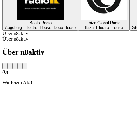
Beats Radio
Ibiza Global Radio
Augsburg, Electro, House, Deep House
Ibiza, Electro, House
Stu
Über n8aktiv
Über n8aktiv
Über n8aktiv
(0)
Wir feiern Ab!!
Sender-Website