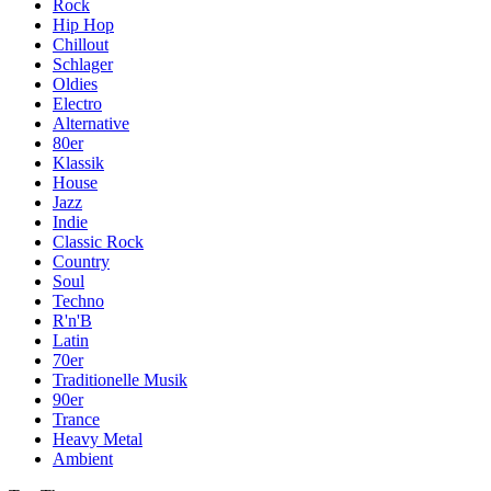
Rock
Hip Hop
Chillout
Schlager
Oldies
Electro
Alternative
80er
Klassik
House
Jazz
Indie
Classic Rock
Country
Soul
Techno
R'n'B
Latin
70er
Traditionelle Musik
90er
Trance
Heavy Metal
Ambient