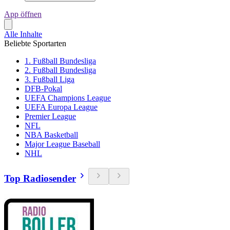
App öffnen
Alle Inhalte
Beliebte Sportarten
1. Fußball Bundesliga
2. Fußball Bundesliga
3. Fußball Liga
DFB-Pokal
UEFA Champions League
UEFA Europa League
Premier League
NFL
NBA Basketball
Major League Baseball
NHL
Top Radiosender