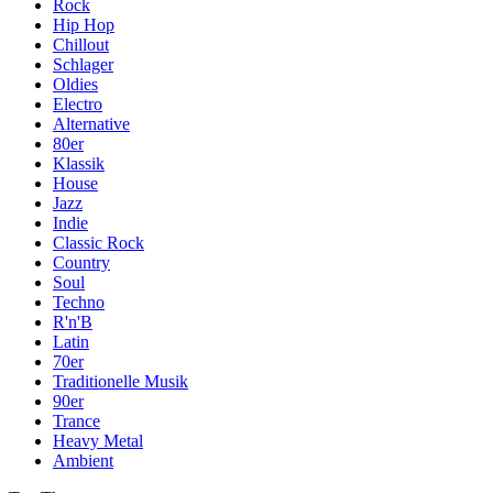
Rock
Hip Hop
Chillout
Schlager
Oldies
Electro
Alternative
80er
Klassik
House
Jazz
Indie
Classic Rock
Country
Soul
Techno
R'n'B
Latin
70er
Traditionelle Musik
90er
Trance
Heavy Metal
Ambient