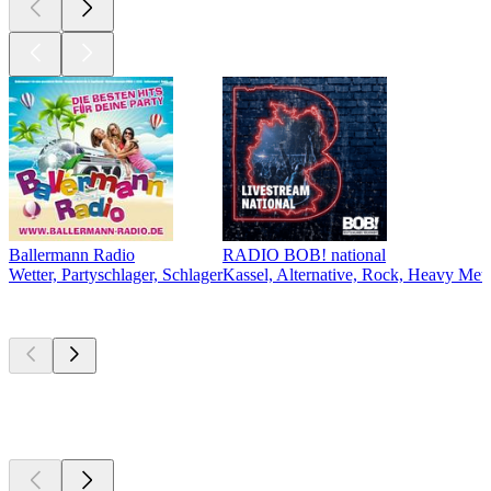
Ballermann Radio
RADIO BOB! national
Wetter, Partyschlager, Schlager
Kassel, Alternative, Rock, Heavy Meta
Top
Podcasts
Top
Podcasts
Top
Podcasts