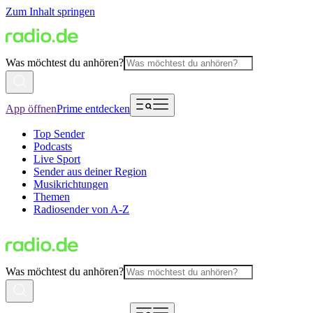
Zum Inhalt springen
Was möchtest du anhören?
App öffnen
Prime entdecken
Top Sender
Podcasts
Live Sport
Sender aus deiner Region
Musikrichtungen
Themen
Radiosender von A-Z
Was möchtest du anhören?