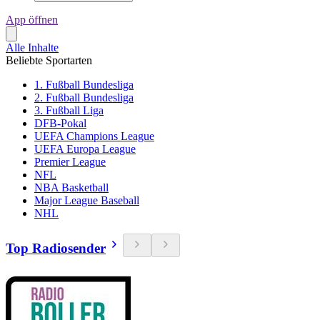
App öffnen
Alle Inhalte
Beliebte Sportarten
1. Fußball Bundesliga
2. Fußball Bundesliga
3. Fußball Liga
DFB-Pokal
UEFA Champions League
UEFA Europa League
Premier League
NFL
NBA Basketball
Major League Baseball
NHL
Top Radiosender