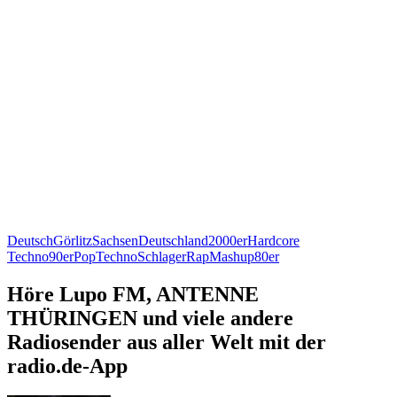
Deutsch
Görlitz
Sachsen
Deutschland
2000er
Hardcore
Techno
90er
Pop
Techno
Schlager
Rap
Mashup
80er
Höre Lupo FM, ANTENNE
THÜRINGEN und viele andere
Radiosender aus aller Welt mit der
radio.de-App