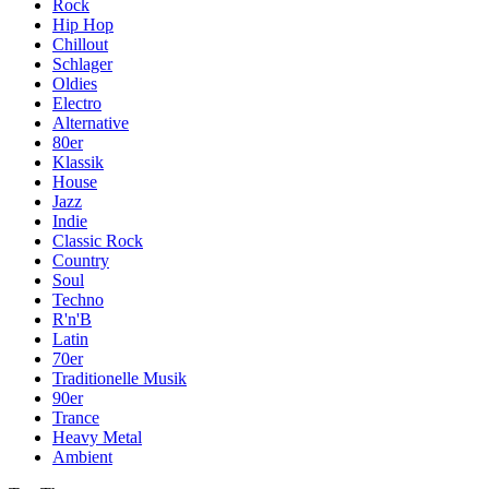
Rock
Hip Hop
Chillout
Schlager
Oldies
Electro
Alternative
80er
Klassik
House
Jazz
Indie
Classic Rock
Country
Soul
Techno
R'n'B
Latin
70er
Traditionelle Musik
90er
Trance
Heavy Metal
Ambient