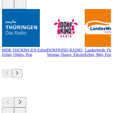
MDR THÜRINGEN Erfurt
DORFKIND RADIO
LandesWelle Thü
Erfurt, Oldies, Pop
Weimar, Dance, Electro
Erfurt, 90er, Pop,
Top
Podcasts
Top
Podcasts
Top
Podcasts