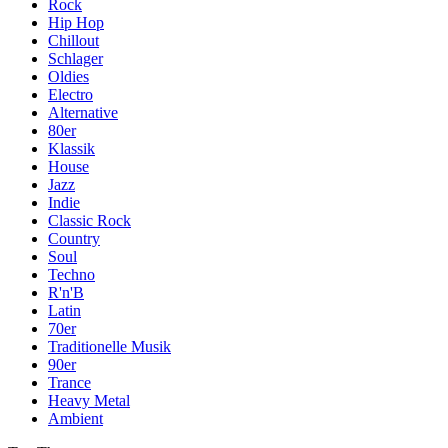
Rock
Hip Hop
Chillout
Schlager
Oldies
Electro
Alternative
80er
Klassik
House
Jazz
Indie
Classic Rock
Country
Soul
Techno
R'n'B
Latin
70er
Traditionelle Musik
90er
Trance
Heavy Metal
Ambient