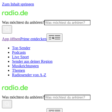
Zum Inhalt springen
Was möchtest du anhören?
App öffnen
Prime entdecken
Top Sender
Podcasts
Live Sport
Sender aus deiner Region
Musikrichtungen
Themen
Radiosender von A-Z
Was möchtest du anhören?