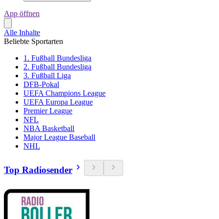
App öffnen
Alle Inhalte
Beliebte Sportarten
1. Fußball Bundesliga
2. Fußball Bundesliga
3. Fußball Liga
DFB-Pokal
UEFA Champions League
UEFA Europa League
Premier League
NFL
NBA Basketball
Major League Baseball
NHL
Top Radiosender