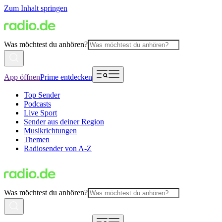
Zum Inhalt springen
Was möchtest du anhören?
App öffnen
Prime entdecken
Top Sender
Podcasts
Live Sport
Sender aus deiner Region
Musikrichtungen
Themen
Radiosender von A-Z
Was möchtest du anhören?