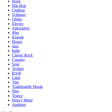
Rock
Hip Hop
Chillout
Schlager
Oldies
Electro
Alternative
80er
Klassik
House
Jazz
Indie
Classic Rock
Country
Soul
Techno
R'n'B
Latin
70er
Traditionelle Musik
90er
Trance
Heavy Metal
Ambient