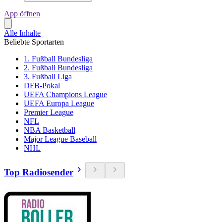
App öffnen
Alle Inhalte
Beliebte Sportarten
1. Fußball Bundesliga
2. Fußball Bundesliga
3. Fußball Liga
DFB-Pokal
UEFA Champions League
UEFA Europa League
Premier League
NFL
NBA Basketball
Major League Baseball
NHL
Top Radiosender