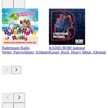
Ballermann Radio
RADIO BOB! national
Wetter, Partyschlager, Schlager
Kassel, Rock, Heavy Metal, Alternativ
Top
Podcasts
Top
Podcasts
Top
Podcasts