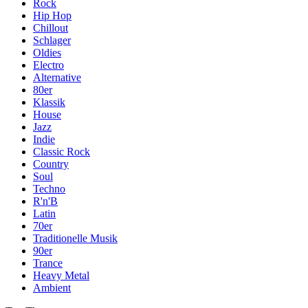
Rock
Hip Hop
Chillout
Schlager
Oldies
Electro
Alternative
80er
Klassik
House
Jazz
Indie
Classic Rock
Country
Soul
Techno
R'n'B
Latin
70er
Traditionelle Musik
90er
Trance
Heavy Metal
Ambient