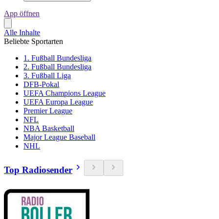
App öffnen
Alle Inhalte
Beliebte Sportarten
1. Fußball Bundesliga
2. Fußball Bundesliga
3. Fußball Liga
DFB-Pokal
UEFA Champions League
UEFA Europa League
Premier League
NFL
NBA Basketball
Major League Baseball
NHL
Top Radiosender