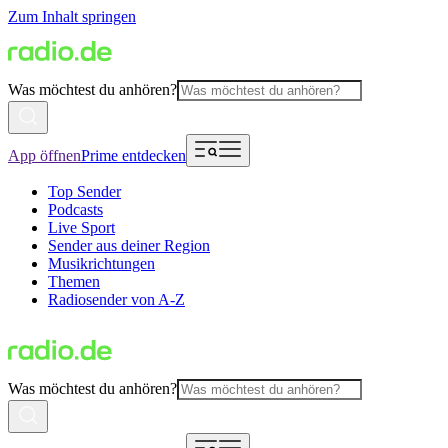
Zum Inhalt springen
Was möchtest du anhören?
App öffnen
Prime entdecken
Top Sender
Podcasts
Live Sport
Sender aus deiner Region
Musikrichtungen
Themen
Radiosender von A-Z
Was möchtest du anhören?