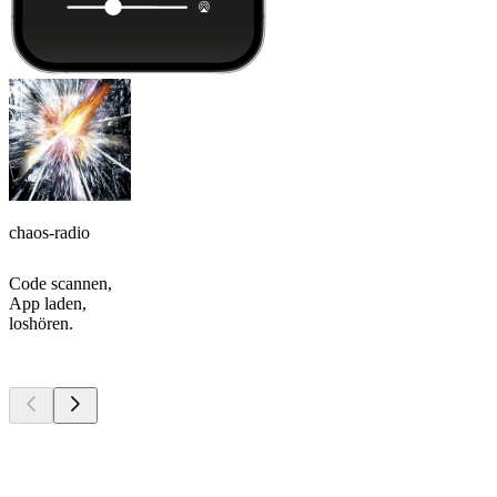
chaos-radio
Code scannen,
App laden,
loshören.
Top
Podcasts
Top
Podcasts
Top
Podcasts