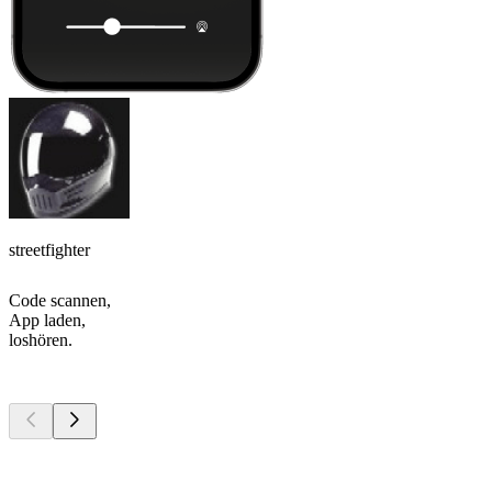
streetfighter
Code scannen,
App laden,
loshören.
Top
Podcasts
Top
Podcasts
Top
Podcasts