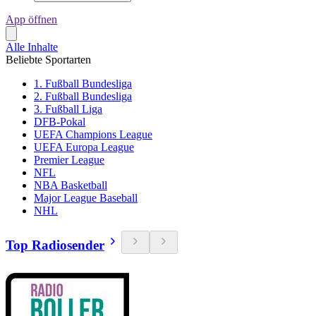
App öffnen
Alle Inhalte
Beliebte Sportarten
1. Fußball Bundesliga
2. Fußball Bundesliga
3. Fußball Liga
DFB-Pokal
UEFA Champions League
UEFA Europa League
Premier League
NFL
NBA Basketball
Major League Baseball
NHL
Top Radiosender