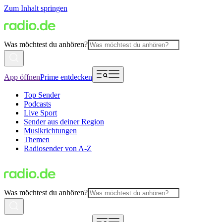
Zum Inhalt springen
Was möchtest du anhören?
App öffnen
Prime entdecken
Top Sender
Podcasts
Live Sport
Sender aus deiner Region
Musikrichtungen
Themen
Radiosender von A-Z
Was möchtest du anhören?