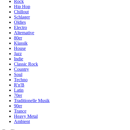
Rock
Hip Hop
Chillout
Schlager
Oldies
Electro
Alternative
80er
Klassik
House
Jazz
Indie
Classic Rock
Country
Soul
Techno
R'n'B
Latin
70er
Traditionelle Musik
90er
Trance
Heavy Metal
Ambient