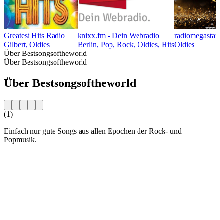
Greatest Hits Radio
knixx.fm - Dein Webradio
radiomegastar
Gilbert, Oldies
Berlin, Pop, Rock, Oldies, Hits
Oldies
Über Bestsongsoftheworld
Über Bestsongsoftheworld
Über Bestsongsoftheworld
(1)
Einfach nur gute Songs aus allen Epochen der Rock- und
Popmusik.
Sender-Website