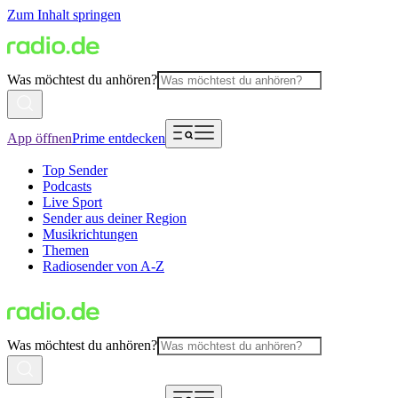
Zum Inhalt springen
Was möchtest du anhören?
App öffnen
Prime entdecken
Top Sender
Podcasts
Live Sport
Sender aus deiner Region
Musikrichtungen
Themen
Radiosender von A-Z
Was möchtest du anhören?