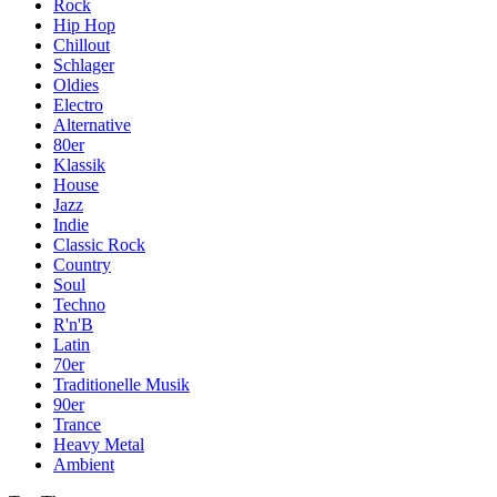
Rock
Hip Hop
Chillout
Schlager
Oldies
Electro
Alternative
80er
Klassik
House
Jazz
Indie
Classic Rock
Country
Soul
Techno
R'n'B
Latin
70er
Traditionelle Musik
90er
Trance
Heavy Metal
Ambient