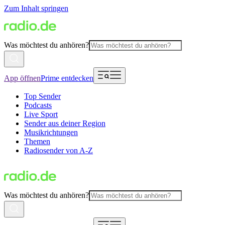
Zum Inhalt springen
Was möchtest du anhören?
App öffnen
Prime entdecken
Top Sender
Podcasts
Live Sport
Sender aus deiner Region
Musikrichtungen
Themen
Radiosender von A-Z
Was möchtest du anhören?