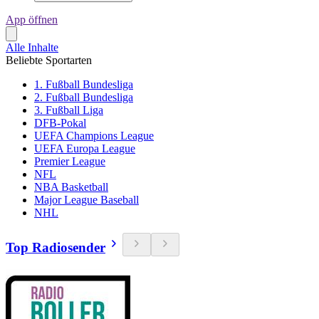
App öffnen
Alle Inhalte
Beliebte Sportarten
1. Fußball Bundesliga
2. Fußball Bundesliga
3. Fußball Liga
DFB-Pokal
UEFA Champions League
UEFA Europa League
Premier League
NFL
NBA Basketball
Major League Baseball
NHL
Top Radiosender