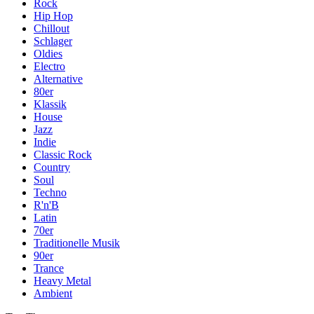
Rock
Hip Hop
Chillout
Schlager
Oldies
Electro
Alternative
80er
Klassik
House
Jazz
Indie
Classic Rock
Country
Soul
Techno
R'n'B
Latin
70er
Traditionelle Musik
90er
Trance
Heavy Metal
Ambient