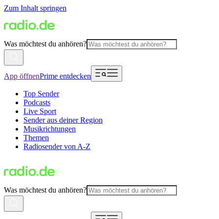
Zum Inhalt springen
Was möchtest du anhören?
App öffnen
Prime entdecken
Top Sender
Podcasts
Live Sport
Sender aus deiner Region
Musikrichtungen
Themen
Radiosender von A-Z
Was möchtest du anhören?