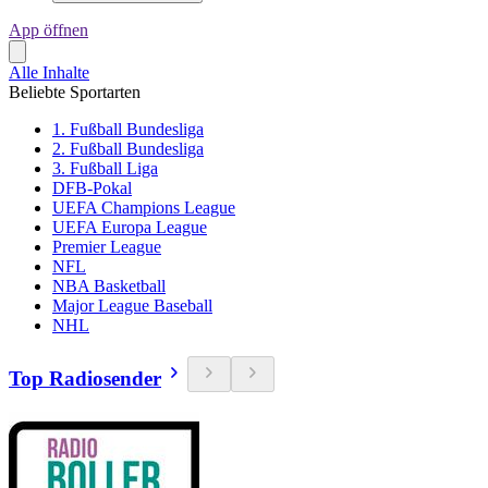
App öffnen
Alle Inhalte
Beliebte Sportarten
1. Fußball Bundesliga
2. Fußball Bundesliga
3. Fußball Liga
DFB-Pokal
UEFA Champions League
UEFA Europa League
Premier League
NFL
NBA Basketball
Major League Baseball
NHL
Top Radiosender