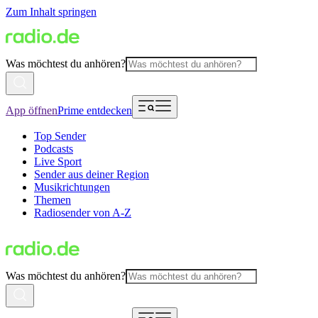
Zum Inhalt springen
Was möchtest du anhören?
App öffnen
Prime entdecken
Top Sender
Podcasts
Live Sport
Sender aus deiner Region
Musikrichtungen
Themen
Radiosender von A-Z
Was möchtest du anhören?