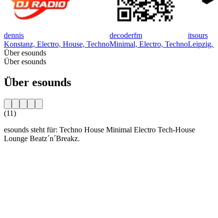
dennis
decoderfm
itsours
Konstanz, Electro, House, Techno
Minimal, Electro, Techno
Leipzig, 
Über esounds
Über esounds
Über esounds
(11)
esounds steht für: Techno House Minimal Electro Tech-House
Lounge Beatz´n´Breakz.
Sender-Website