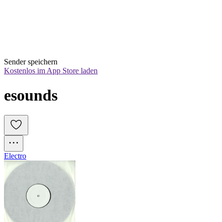
Sender speichern
Kostenlos im App Store laden
esounds
Electro