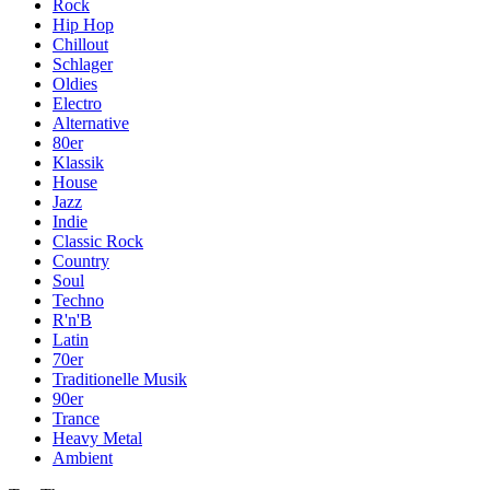
Rock
Hip Hop
Chillout
Schlager
Oldies
Electro
Alternative
80er
Klassik
House
Jazz
Indie
Classic Rock
Country
Soul
Techno
R'n'B
Latin
70er
Traditionelle Musik
90er
Trance
Heavy Metal
Ambient