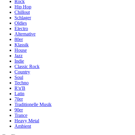
Rock
Hip Hop
Chillout
Schlager
Oldies
Electro
Alternative
80er
Klassik
House
Jazz
Indie
Classic Rock
Country
Soul
Techno
R'n'B
Latin
70er
Traditionelle Musik
90er
Trance
Heavy Metal
Ambient