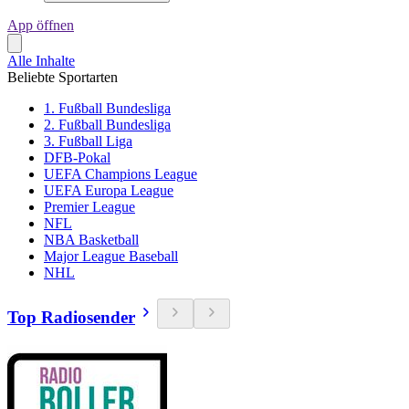
App öffnen
Alle Inhalte
Beliebte Sportarten
1. Fußball Bundesliga
2. Fußball Bundesliga
3. Fußball Liga
DFB-Pokal
UEFA Champions League
UEFA Europa League
Premier League
NFL
NBA Basketball
Major League Baseball
NHL
Top Radiosender