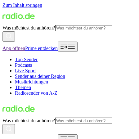
Zum Inhalt springen
Was möchtest du anhören?
App öffnen
Prime entdecken
Top Sender
Podcasts
Live Sport
Sender aus deiner Region
Musikrichtungen
Themen
Radiosender von A-Z
Was möchtest du anhören?