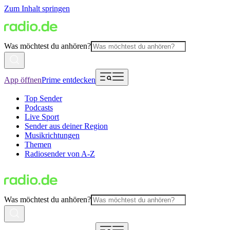
Zum Inhalt springen
Was möchtest du anhören?
App öffnen
Prime entdecken
Top Sender
Podcasts
Live Sport
Sender aus deiner Region
Musikrichtungen
Themen
Radiosender von A-Z
Was möchtest du anhören?