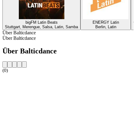
bigFM Latin Beats
ENERGY Latin
C
Stuttgart, Merengue, Salsa, Latin, Samba
Berlin, Latin
Über Balticdance
Über Balticdance
Über Balticdance
(0)
Sender-Website