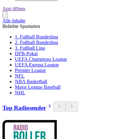
App öffnen
Alle Inhalte
Beliebte Sportarten
1. Fußball Bundesliga
2. Fußball Bundesliga
3. Fußball Liga
DFB-Pokal
UEFA Champions League
UEFA Europa League
Premier League
NFL
NBA Basketball
Major League Baseball
NHL
Top Radiosender