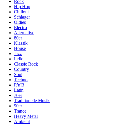
Rock
Hip Hop
Chillout
Schlager
Oldies
Electro
Alternative
80er
Klassik
House
Jazz
Indie
Classic Rock
Country
Soul
Techno
R'n'B
Latin
70er
Traditionelle Musik
90er
Trance
Heavy Metal
Ambient