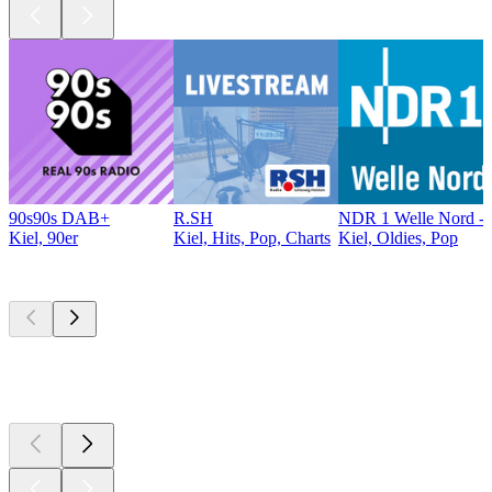
90s90s DAB+
R.SH
NDR 1 Welle Nord - 
Kiel, 90er
Kiel, Hits, Pop, Charts
Kiel, Oldies, Pop
Top
Podcasts
Top
Podcasts
Top
Podcasts