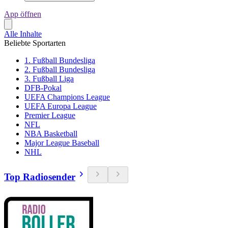
App öffnen
Alle Inhalte
Beliebte Sportarten
1. Fußball Bundesliga
2. Fußball Bundesliga
3. Fußball Liga
DFB-Pokal
UEFA Champions League
UEFA Europa League
Premier League
NFL
NBA Basketball
Major League Baseball
NHL
Top Radiosender