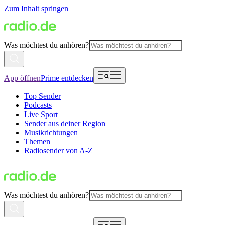
Zum Inhalt springen
Was möchtest du anhören?
App öffnen
Prime entdecken
Top Sender
Podcasts
Live Sport
Sender aus deiner Region
Musikrichtungen
Themen
Radiosender von A-Z
Was möchtest du anhören?