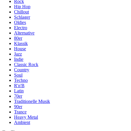
Rock
Hip Hop
Chillout
Schlager
Oldies
Electro
Alternative
80er
Klassik
House
Jazz
Indie
Classic Rock
Country
Soul
Techno
R'n'B
Latin
70er
Traditionelle Musik
90er
Trance
Heavy Metal
Ambient