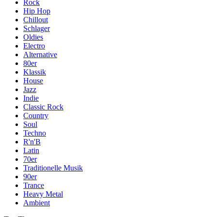
Rock
Hip Hop
Chillout
Schlager
Oldies
Electro
Alternative
80er
Klassik
House
Jazz
Indie
Classic Rock
Country
Soul
Techno
R'n'B
Latin
70er
Traditionelle Musik
90er
Trance
Heavy Metal
Ambient