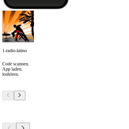
1-radio-latino
Code scannen,
App laden,
loshören.
Top
Podcasts
Top
Podcasts
Top
Podcasts