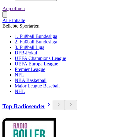
App öffnen
Alle Inhalte
Beliebte Sportarten
1. Fußball Bundesliga
2. Fußball Bundesliga
3. Fußball Liga
DFB-Pokal
UEFA Champions League
UEFA Europa League
Premier League
NFL
NBA Basketball
Major League Baseball
NHL
Top Radiosender