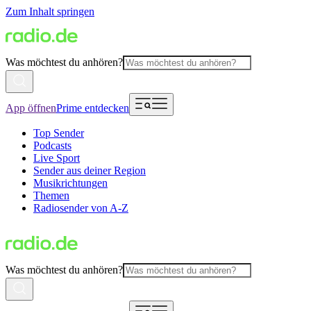
Zum Inhalt springen
Was möchtest du anhören?
App öffnen
Prime entdecken
Top Sender
Podcasts
Live Sport
Sender aus deiner Region
Musikrichtungen
Themen
Radiosender von A-Z
Was möchtest du anhören?